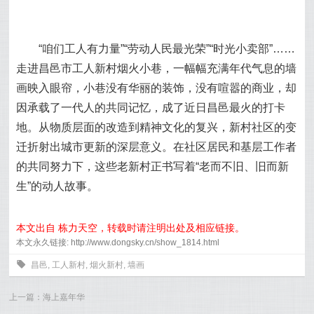
“咱们工人有力量”“劳动人民最光荣”“时光小卖部”……
走进昌邑市工人新村烟火小巷，一幅幅充满年代气息的墙
画映入眼帘，小巷没有华丽的装饰，没有喧嚣的商业，却
因承载了一代人的共同记忆，成了近日昌邑最火的打卡
地。
从物质层面的改造到精神文化的复兴，新村社区的变
迁折射出城市更新的深层意义。在社区居民和基层工作者
的共同努力下，这些老新村正书写着“老而不旧、旧而新
生”的动人故事。
本文出自 栋力天空，转载时请注明出处及相应链接。
本文永久链接: http://www.dongsky.cn/show_1814.html
0
昌邑
,
工人新村
,
烟火新村
,
墙画
上一篇：
海上嘉年华