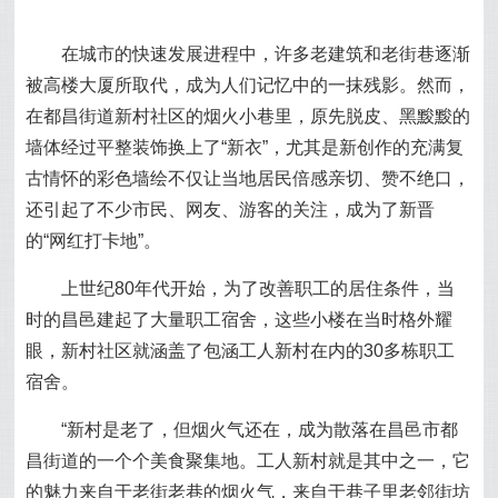
在城市的快速发展进程中，许多老建筑和老街巷逐渐
被高楼大厦所取代，成为人们记忆中的一抹残影。然而，
在都昌街道新村社区的烟火小巷里，原先脱皮、黑黢黢的
墙体经过平整装饰换上了“新衣”，尤其是新创作的充满复
古情怀的彩色墙绘不仅让当地居民倍感亲切、赞不绝口，
还引起了不少市民、网友、游客的关注，成为了新晋
的“网红打卡地”。
上世纪80年代开始，为了改善职工的居住条件，当
时的昌邑建起了大量职工宿舍，这些小楼在当时格外耀
眼，新村社区就涵盖了包涵工人新村在内的30多栋职工
宿舍。
“新村是老了，但烟火气还在，成为散落在昌邑市都
昌街道的一个个美食聚集地。工人新村就是其中之一，它
的魅力来自于老街老巷的烟火气，来自于巷子里老邻街坊