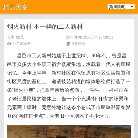
栋力天空
烟火新村 不一样的工人新村
分类:
瞰见
发布时间: 2025/5/4 17:28:21
ė
247
浏览数
6
0条评论
昌邑市工人新村始建于上世纪80、90年代，曾是昌
邑市众多大企业职工宿舍楼聚集地，承载着一代人的辉煌
记忆。今年上半年，新村社区在保留原有社区生活氛围和
街区尺度的基础上，邀请技艺精湛的墙体彩绘师打造了一
条“烟火小巷”，把童年亲历的点滴，一件件、一桩桩画在
了老旧居民楼的墙体上。当一个个充满“怀旧感”的场景和
元素画上墙时，竟意外地让这条小巷成了市民重温青春岁
月的“网红打卡点”，为老旧小区增添了不少活力。