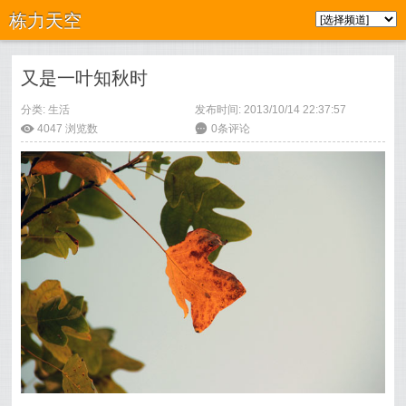
栋力天空
又是一叶知秋时
分类:
生活
发布时间: 2013/10/14 22:37:57
ė
4047
浏览数
6
0条评论